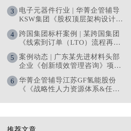
电子元器件行业 | 华菁企管辅导
3
KSW集团《股权顶层架构设计及
股权激励》管理咨询项目结案
跨国集团标杆案例 | 某跨国集团
4
《线索到订单（LTO）流程再造
与资源优化》 管理咨询项目圆满
案例动态 | 广东某先进材料头部
5
落地
企业《创新绩效管理咨询》项目
启动
华菁企管辅导江苏GF氢能股份
6
《《战略性人力资源体系&任职
资格体系搭建》管理咨询项目成
功落地
推荐文章