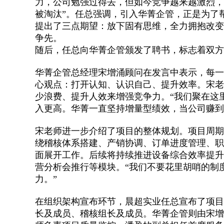
力，公司勉强过得去，但如今竞争越来越激烈，
被淘汰”。任总强调，引入华菁企管，正是为了
提出了三点期望：放下固有思维，全力拥抱改
争先。
随后，任总向华菁企管颁发了聘书，标志着双
华菁企管总经理宋增涌顾问在发言中表示，每
心观点：打开认知、认识自己、提升效率。宋老
少浪费、提升人效来增强竞争力。“我们聚在这
入更高。华菁一直坚持增量型绩效，当公司赚到
宋老师进一步介绍了项目的整体规划。项目周期
绕稽核体系搭建、产销协调、订单进度管理、职
面展开工作。后续将持续推进设备综合效率提
营分析会推行等模块。“我们不要花里胡哨的制
力。”
在组织架构宣布环节，晨超实业任总宣布了项
长及成员、稽核组长及成员。华菁企管则由宋