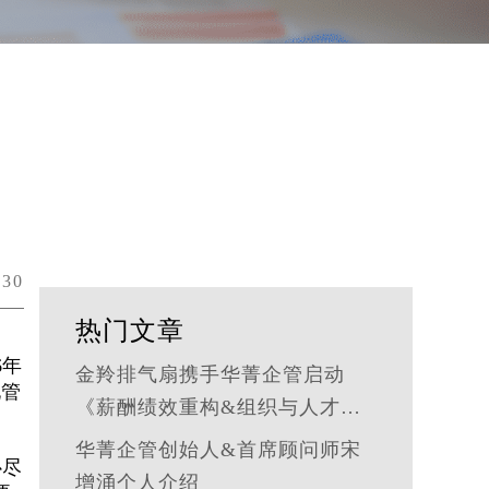
30
热门文章
6年
金羚排气扇携手华菁企管启动
化管
《薪酬绩效重构&组织与人才发
展体系》管理咨询公司
华菁企管创始人&首席顾问师宋
心尽
增涌个人介绍