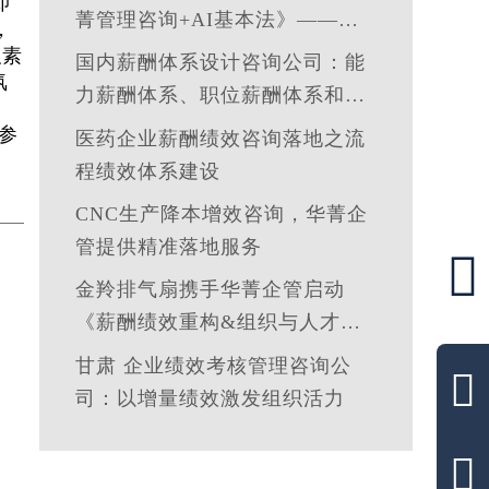
即
菁管理咨询+AI基本法》——让
，
管理定义技术，让洞察引领智能
及素
国内薪酬体系设计咨询公司：能
氛
力薪酬体系、职位薪酬体系和技
能薪酬体系的使用场景
参
医药企业薪酬绩效咨询落地之流
程绩效体系建设
CNC生产降本增效咨询，华菁企
管提供精准落地服务

金羚排气扇携手华菁企管启动
《薪酬绩效重构&组织与人才发
展体系》管理咨询公司
甘肃 企业绩效考核管理咨询公

司：以增量绩效激发组织活力
