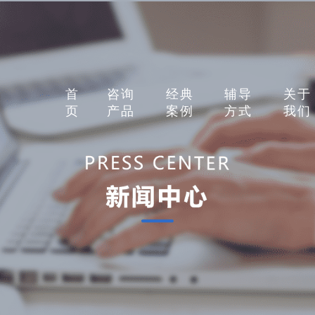
首
咨询
经典
辅导
关于
页
产品
案例
方式
我们