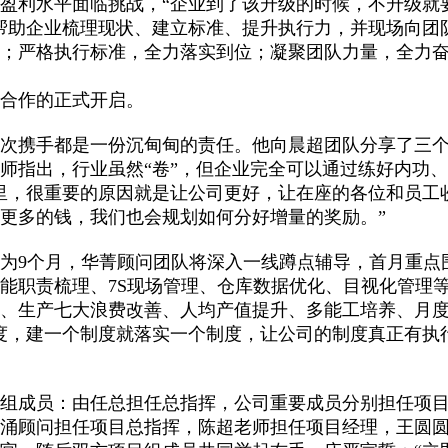
盈利水平面临挑战，“企业到了该升级的时候，不升级就
帮助企业梳理现状、建立标准、提升执行力，并现场向团
变；严格执行标准，全力落实到位；凝聚团队力量，全力
方合作的正式开启。
一次携手都是一份沉甸甸的责任。他向晨超团队分享了三
师指出，行业虽然“卷”，但企业完全可以通过练好内功
里，很重要的原因就是让公司更好，让在座的各位和员工
更多的钱，我们也会规划如何分好增量的奖励。”
为9个月，华菁顾问团队将深入一线蹲点辅导，首月重点
能职责梳理、7S现场管理、仓库数据优化、目视化管理
升、生产七大浪费改善、人均产值提升、多能工培养、月
度，建一个制度就落实一个制度，让公司的制度真正有执
目组成员：由任总担任总指挥，公司重要成员分别担任项
增涌顾问担任项目总指挥，陈超老师担任项目经理，王圆