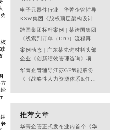
要
队
电子元器件行业 | 华菁企管辅导
奋勇
KSW集团《股权顶层架构设计及
股权激励》管理咨询项目结案
跨国集团标杆案例 | 某跨国集团
《线索到订单（LTO）流程再造
个核
与资源优化》 管理咨询项目圆满
、减
案例动态 | 广东某先进材料头部
收
落地
企业《创新绩效管理咨询》项目
启动
华菁企管辅导江苏GF氢能股份
围
《《战略性人力资源体系&任职
等方
资格体系搭建》管理咨询项目成
度经
功落地
行
推荐文章
目组
圆老
华菁企管正式发布业内首个《华