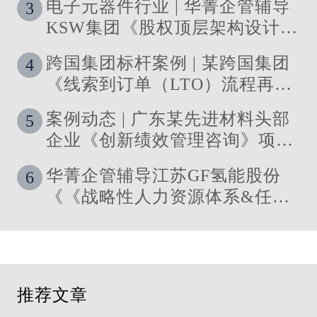
电子元器件行业 | 华菁企管辅导
3
KSW集团《股权顶层架构设计及
股权激励》管理咨询项目结案
跨国集团标杆案例 | 某跨国集团
4
《线索到订单（LTO）流程再造
与资源优化》 管理咨询项目圆满
案例动态 | 广东某先进材料头部
5
落地
企业《创新绩效管理咨询》项目
启动
华菁企管辅导江苏GF氢能股份
6
《《战略性人力资源体系&任职
资格体系搭建》管理咨询项目成
功落地
推荐文章