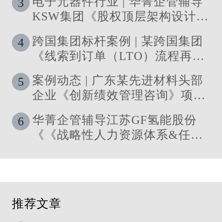
电子元器件行业 | 华菁企管辅导
3
KSW集团《股权顶层架构设计及
股权激励》管理咨询项目结案
跨国集团标杆案例 | 某跨国集团
4
《线索到订单（LTO）流程再造
与资源优化》 管理咨询项目圆满
案例动态 | 广东某先进材料头部
5
落地
企业《创新绩效管理咨询》项目
启动
华菁企管辅导江苏GF氢能股份
6
《《战略性人力资源体系&任职
资格体系搭建》管理咨询项目成
功落地
推荐文章