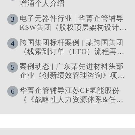
增涌个人介绍
电子元器件行业 | 华菁企管辅导
3
KSW集团《股权顶层架构设计及
股权激励》管理咨询项目结案
跨国集团标杆案例 | 某跨国集团
4
《线索到订单（LTO）流程再造
与资源优化》 管理咨询项目圆满
案例动态 | 广东某先进材料头部
5
落地
企业《创新绩效管理咨询》项目
启动
华菁企管辅导江苏GF氢能股份
6
《《战略性人力资源体系&任职
资格体系搭建》管理咨询项目成
功落地