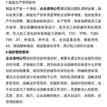
7.精益生产管理咨询
精益生产是一个系统，
企业咨询公司
通过顾问团队调研诊断，输
出改善方案，精益生产的本质是帮助企业降本增效。包括改善生
产中的浪费、通过激励机制设计、生产管理，有效地帮助员工提
升效率，通过薪酬绩效体系设计，提升员工的积极性和自我管
理。导入的工具包括有留
精益六西格玛、
TOC
、
TPM
、
TQM
、
TWI
、
JIT
、价值流、单件流、
IE
、全员提案改善、看板管理、
6S、现场整体规划、精益数据化等等，用少投入得到大改善。
8.组织管控咨询
企业咨询公司
组织管控咨询项目时，都要先通过和企业领导层的
访问沟通。才能做出方案，因为知道企业战略和目标是什么对项
目的启动很重要。组织管控的辅导内容包括有：明确权责体系、
通过企业顶层设计有效控制子公司、组织化流程建设、战略及财
务型管控、战略运作型管控、职能性管控。做组织管控模式，也
不仅仅是为了保障企业战略发展正常进行，而是解决人的思想、
态度、意识、能力，让从战略到执行，成为自运行、自组织、自
管理的路径。