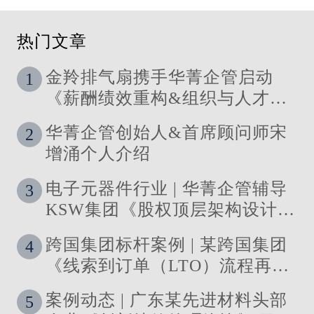
热门文章
金羚排气扇携手华菁企管启动
1
《薪酬绩效重构&组织与人才发
展体系》管理咨询公司
华菁企管创始人&首席顾问师宋
2
增涌个人介绍
电子元器件行业 | 华菁企管辅导
3
KSW集团《股权顶层架构设计及
股权激励》管理咨询项目结案
跨国集团标杆案例 | 某跨国集团
4
《线索到订单（LTO）流程再造
与资源优化》 管理咨询项目圆满
案例动态 | 广东某先进材料头部
5
落地