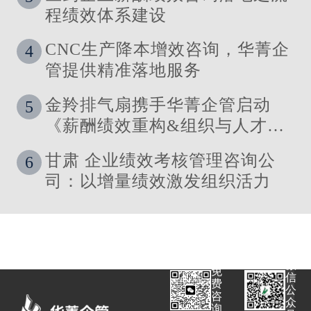
程绩效体系建设
CNC生产降本增效咨询，华菁企
4
管提供精准落地服务
金羚排气扇携手华菁企管启动
5
《薪酬绩效重构&组织与人才发
展体系》管理咨询公司
甘肃 企业绩效考核管理咨询公
6
司：以增量绩效激发组织活力
微
免
信
费
公
咨
众
询