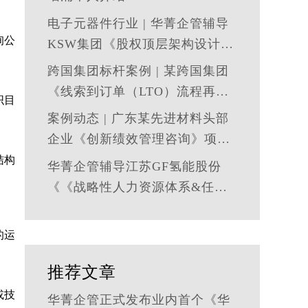
电子元器件行业 | 华菁企管辅导
询公
KSW集团《股权顶层架构设计及
股权激励》管理咨询项目结案
跨国集团标杆案例 | 某跨国集团
《线索到订单（LTO）流程再造
织目
与资源优化》 管理咨询项目圆满
案例动态 | 广东某先进材料头部
落地
企业《创新绩效管理咨询》项目
启动
结构
华菁企管辅导江苏GF氢能股份
《《战略性人力资源体系&任职
资格体系搭建》管理咨询项目成
功落地
的运
推荐文章
或技
华菁企管正式发布业内首个《华