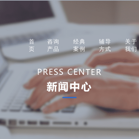
首
咨询
经典
辅导
关于
页
产品
案例
方式
我们