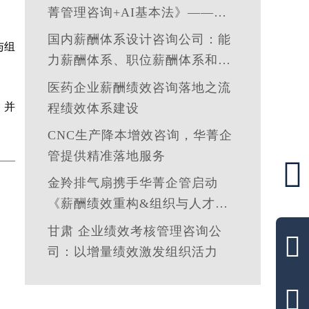
菁管理咨询+AI基本法》——让
管理定义技术，让洞察引领智能
国内薪酬体系设计咨询公司：能
与组
力薪酬体系、职位薪酬体系和技
能薪酬体系的使用场景
医药企业薪酬绩效咨询落地之流
，并
程绩效体系建设
CNC生产降本增效咨询，华菁企
管提供精准落地服务

金羚排气扇携手华菁企管启动
《薪酬绩效重构&组织与人才发
展体系》管理咨询公司
甘肃 企业绩效考核管理咨询公

司：以增量绩效激发组织活力
