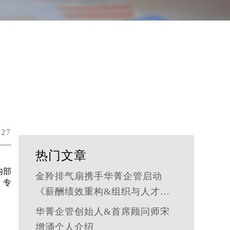
27
热门文章
内部
金羚排气扇携手华菁企管启动
。
专
《薪酬绩效重构&组织与人才发
展体系》管理咨询公司
华菁企管创始人&首席顾问师宋
增涌个人介绍