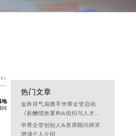
01
热门文章
落地
金羚排气扇携手华菁企管启动
顾问
《薪酬绩效重构&组织与人才发
展体系》管理咨询公司
华菁企管创始人&首席顾问师宋
增涌个人介绍