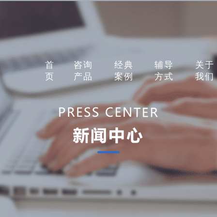
首
咨询
经典
辅导
关于
页
产品
案例
方式
我们