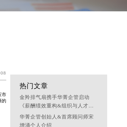
08
热门文章
应市
金羚排气扇携手华菁企管启动
晰的
《薪酬绩效重构&组织与人才发
展体系》管理咨询公司
华菁企管创始人&首席顾问师宋
增涌个人介绍