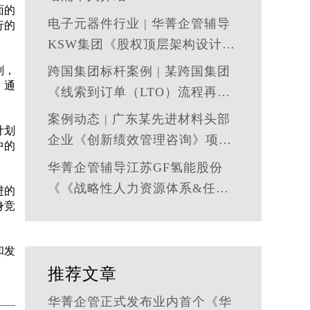
面的
电子元器件行业 | 华菁企管辅导
行的
KSW集团《股权顶层架构设计及
股权激励》管理咨询项目结案
划，
跨国集团标杆案例 | 某跨国集团
。通
《线索到订单（LTO）流程再造
与资源优化》 管理咨询项目圆满
案例动态 | 广东某先进材料头部
计划
落地
企业《创新绩效管理咨询》项目
中的
启动
华菁企管辅导江苏GF氢能股份
《《战略性人力资源体系&任职
进的
身竞
资格体系搭建》管理咨询项目成
功落地
和发
推荐文章
华菁企管正式发布业内首个《华