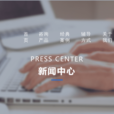
首
咨询
经典
辅导
关于
页
产品
案例
方式
我们