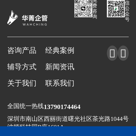
免
信
费
公
咨
众
询
号
咨询产品
经典案例


辅导方式
新闻资讯
关于我们
联系我们
全国统一热线
13790174464
深圳市南山区西丽街道曙光社区茶光路1044号
波顿科技园B座1601A