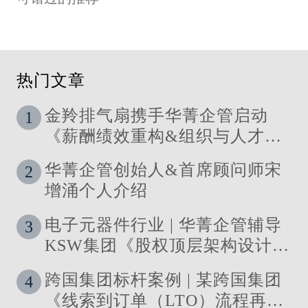
热门文章
金羚排气扇携手华菁企管启动
1
《薪酬绩效重构&组织与人才发
展体系》管理咨询公司
华菁企管创始人&首席顾问师宋
2
增涌个人介绍
电子元器件行业 | 华菁企管辅导
3
KSW集团《股权顶层架构设计及
股权激励》管理咨询项目结案
跨国集团标杆案例 | 某跨国集团
4
《线索到订单（LTO）流程再造