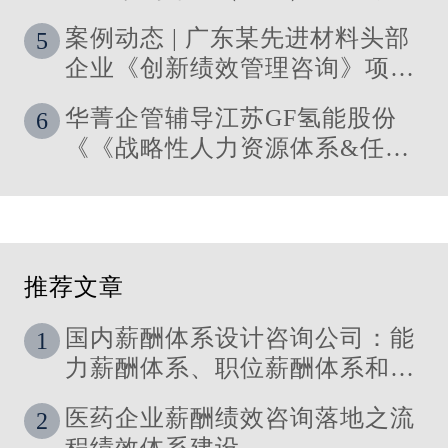
与资源优化》 管理咨询项目圆满
案例动态 | 广东某先进材料头部
5
落地
企业《创新绩效管理咨询》项目
启动
华菁企管辅导江苏GF氢能股份
6
《《战略性人力资源体系&任职
资格体系搭建》管理咨询项目成
功落地
推荐文章
国内薪酬体系设计咨询公司：能
1
力薪酬体系、职位薪酬体系和技
能薪酬体系的使用场景
医药企业薪酬绩效咨询落地之流
2
程绩效体系建设