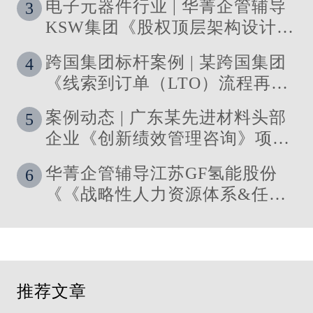
电子元器件行业 | 华菁企管辅导
3
KSW集团《股权顶层架构设计及
股权激励》管理咨询项目结案
跨国集团标杆案例 | 某跨国集团
4
《线索到订单（LTO）流程再造
与资源优化》 管理咨询项目圆满
案例动态 | 广东某先进材料头部
5
落地
企业《创新绩效管理咨询》项目
启动
华菁企管辅导江苏GF氢能股份
6
《《战略性人力资源体系&任职
资格体系搭建》管理咨询项目成
功落地
推荐文章