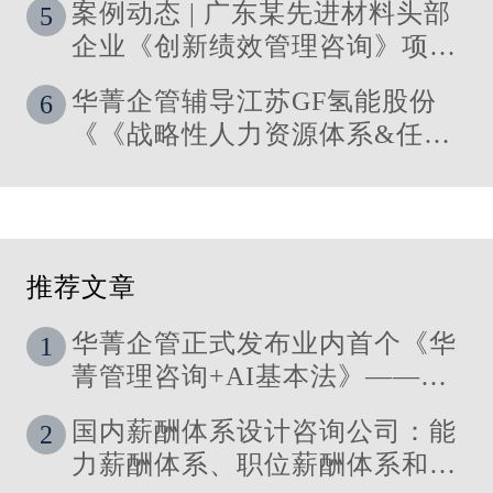
案例动态 | 广东某先进材料头部
5
落地
企业《创新绩效管理咨询》项目
启动
华菁企管辅导江苏GF氢能股份
6
《《战略性人力资源体系&任职
资格体系搭建》管理咨询项目成
功落地
推荐文章
华菁企管正式发布业内首个《华
1
菁管理咨询+AI基本法》——让
管理定义技术，让洞察引领智能
国内薪酬体系设计咨询公司：能
2
力薪酬体系、职位薪酬体系和技