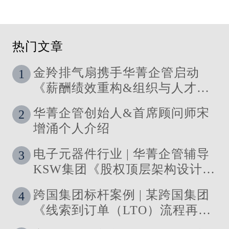
热门文章
金羚排气扇携手华菁企管启动
1
《薪酬绩效重构&组织与人才发
展体系》管理咨询公司
华菁企管创始人&首席顾问师宋
2
增涌个人介绍
电子元器件行业 | 华菁企管辅导
3
KSW集团《股权顶层架构设计及
股权激励》管理咨询项目结案
跨国集团标杆案例 | 某跨国集团
4
《线索到订单（LTO）流程再造
与资源优化》 管理咨询项目圆满