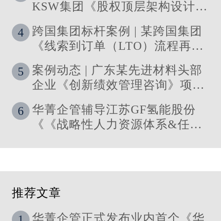
KSW集团《股权顶层架构设计及
股权激励》管理咨询项目结案
跨国集团标杆案例 | 某跨国集团
4
《线索到订单（LTO）流程再造
与资源优化》 管理咨询项目圆满
案例动态 | 广东某先进材料头部
5
落地
企业《创新绩效管理咨询》项目
启动
华菁企管辅导江苏GF氢能股份
6
《《战略性人力资源体系&任职
资格体系搭建》管理咨询项目成
功落地
推荐文章
华菁企管正式发布业内首个《华
1