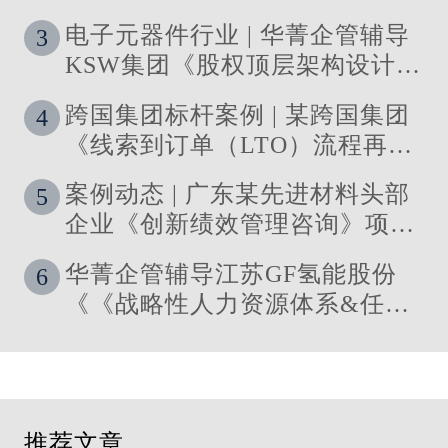
电子元器件行业 | 华菁企管辅导
3
KSW集团《股权顶层架构设计及
股权激励》管理咨询项目结案
跨国集团标杆案例 | 某跨国集团
4
《线索到订单（LTO）流程再造
与资源优化》 管理咨询项目圆满
案例动态 | 广东某先进材料头部
5
落地
企业《创新绩效管理咨询》项目
启动
华菁企管辅导江苏GF氢能股份
6
《《战略性人力资源体系&任职
资格体系搭建》管理咨询项目成
功落地
推荐文章