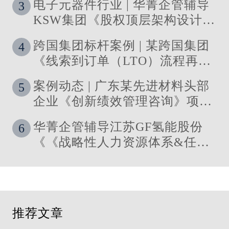
电子元器件行业 | 华菁企管辅导
3
KSW集团《股权顶层架构设计及
股权激励》管理咨询项目结案
跨国集团标杆案例 | 某跨国集团
4
《线索到订单（LTO）流程再造
与资源优化》 管理咨询项目圆满
案例动态 | 广东某先进材料头部
5
落地
企业《创新绩效管理咨询》项目
启动
华菁企管辅导江苏GF氢能股份
6
《《战略性人力资源体系&任职
资格体系搭建》管理咨询项目成
功落地
推荐文章