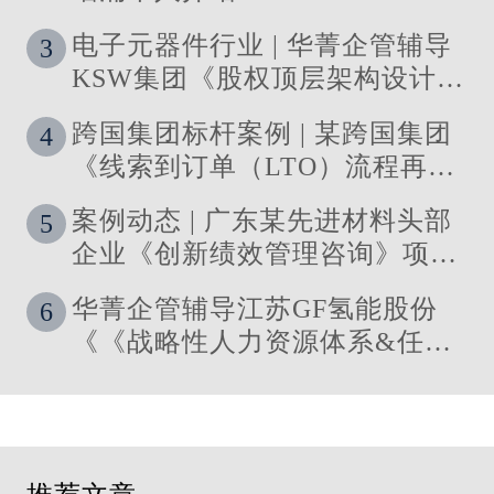
电子元器件行业 | 华菁企管辅导
3
KSW集团《股权顶层架构设计及
股权激励》管理咨询项目结案
跨国集团标杆案例 | 某跨国集团
4
《线索到订单（LTO）流程再造
与资源优化》 管理咨询项目圆满
案例动态 | 广东某先进材料头部
5
落地
企业《创新绩效管理咨询》项目
启动
华菁企管辅导江苏GF氢能股份
6
《《战略性人力资源体系&任职
资格体系搭建》管理咨询项目成
功落地